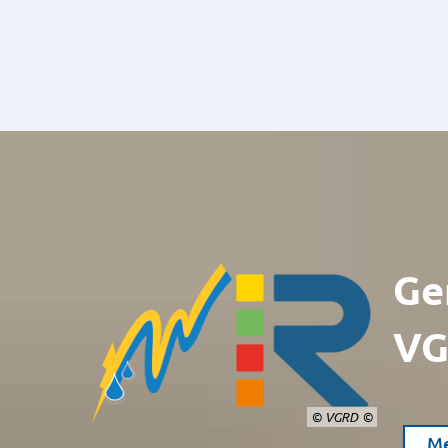
Ge
VG
© VGRD
Me