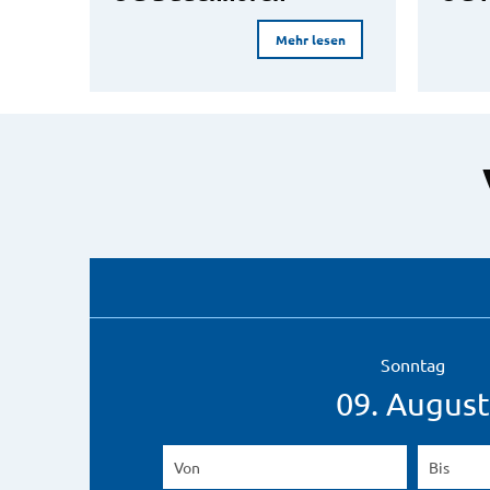
Mehr lesen
Sonntag
09. August
Von
(Beginndatum eingeben)
Bis
(Endd