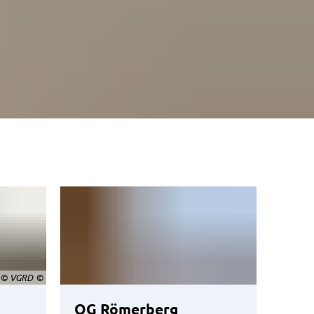
© VGRD
OG Römerberg