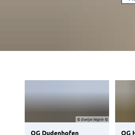
© Evelyn Nigrin
OG Dudenhofen
OG 