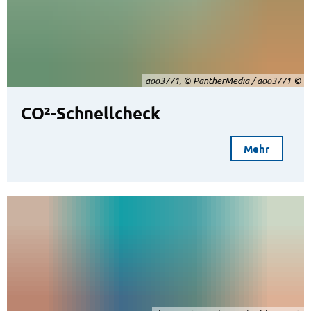
aoo3771, © PantherMedia / aoo3771
CO²-Schnellcheck
Mehr