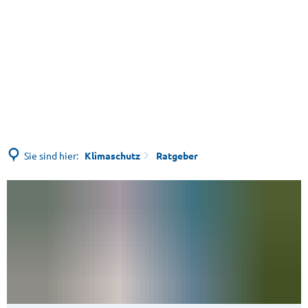
Sie sind hier:
Klimaschutz
Ratgeber
Ratgeber