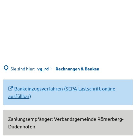
Sie sind hier:
vg_rd
Rechnungen & Banken
Rechnungen
Bankeinzugsverfahren (SEPA Lastschrift online
ausfüllbar)
&
Banken
Zahlungsempfänger: Verbandsgemeinde Römerberg-
Dudenhofen