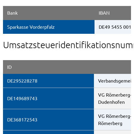
Bank
IBAN
Sparkasse Vorderpfalz
DE49 5455 0010
Umsatzsteueridentifikationsnu
ID
DE295228278
Verbandsgemei
VG Römerberg-D
DE149689743
Dudenhofen
VG Römerberg-D
DE368172543
Römerberg