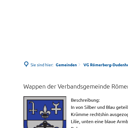
Sie sind hier:
Gemeinden
VG Römerberg-Dudenh
Wappen der Verbandsgemeinde Röme
Wappen
Beschreibung:
In von Silber und Blau getei
Krümme rechtshin ausgezogen
Lilie, unten eine blaue Armb