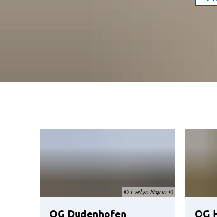
© Evelyn Nigrin
OG Dudenhofen
OG 