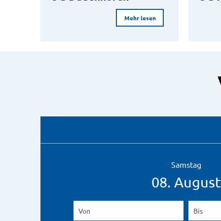
Mehr lesen
Samstag
08. August
Von
(Beginndatum eingeben)
Bis
(Endd