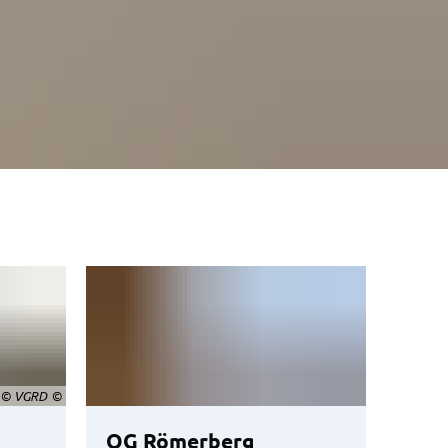
© VGRD
OG Römerberg