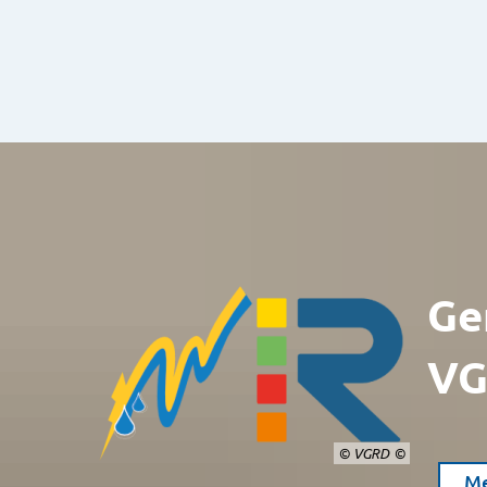
Ge
VG
© VGRD
Me