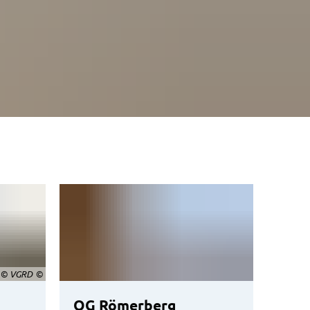
© VGRD
OG Römerberg