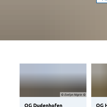
© Evelyn Nigrin
OG Dudenhofen
OG 