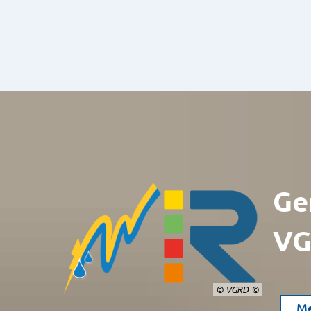
Ge
VG
© VGRD
Me