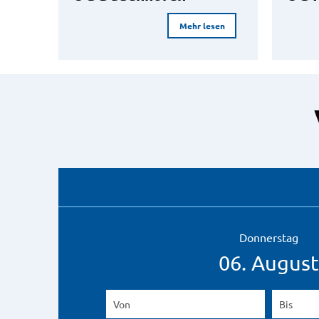
Mehr lesen
Donnerstag
06. August
Von
(Beginndatum eingeben)
Bis
(Endd