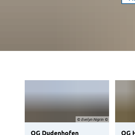
© Evelyn Nigrin
OG Dudenhofen
OG 