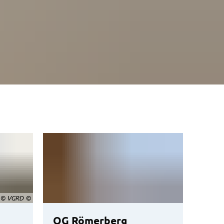
© VGRD
OG Römerberg