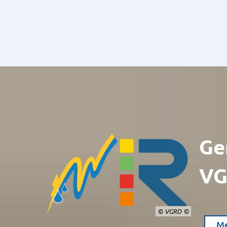
Ge
VG
© VGRD
Me