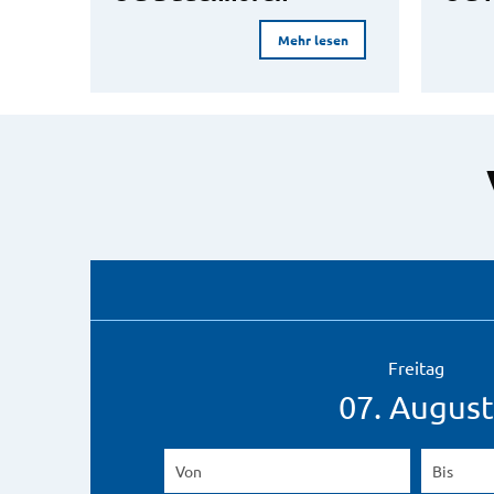
Mehr lesen
Freitag
07. August
Von
(Beginndatum eingeben)
Bis
(Endd